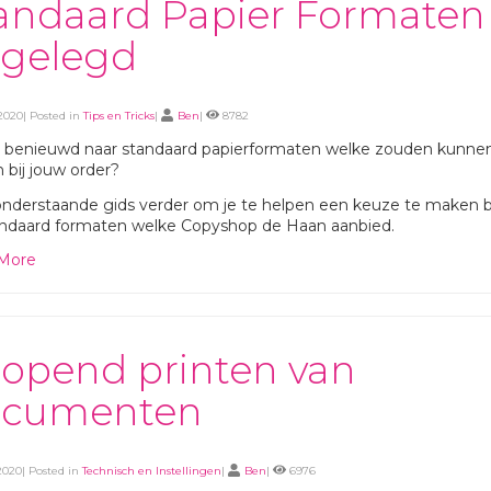
andaard Papier Formaten
tgelegd
2020| Posted in
Tips en Tricks
|
Ben
|
8782
e benieuwd naar standaard papierformaten welke zouden kunne
 bij jouw order?
nderstaande gids verder om je te helpen een keuze te maken b
andaard formaten welke Copyshop de Haan aanbied.
More
lopend printen van
ocumenten
2020| Posted in
Technisch en Instellingen
|
Ben
|
6976