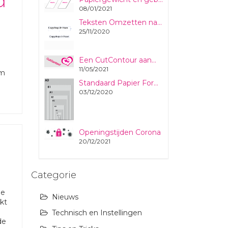
d
08/01/2021
Teksten Omzetten naar Lettercontouren
25/11/2020
Een CutContour aanmaken voor afwijkende vormen en formaten stickers en plaatmaterialen
11/05/2021
om
Standaard Papier Formaten uitgelegd
03/12/2020
Openingstijden Corona
20/12/2021
Categorie
le
Nieuws
kt
Technisch en Instellingen
de