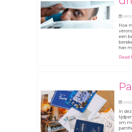
dr
03/01/
Hoe me
verond
een be
berek
hier m
Read 
Pa
01/03/
In dez
tijdpe
om me
pamfle