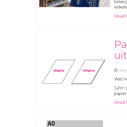
belang
enkel
Read 
Pa
ui
08/01/
Wat ho
G/m² (
papier 
Read 