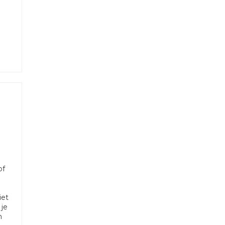
of
iet
 je
n