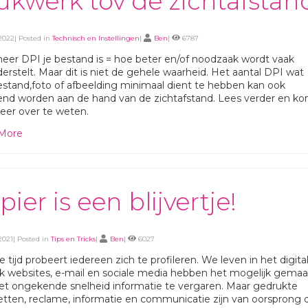
ukwerk tov de zichtafstan
2022| Posted in
Technisch en Instellingen
|
Ben
|
6787
er DPI je bestand is = hoe beter en/of noodzaak wordt vaak
erstelt. Maar dit is niet de gehele waarheid. Het aantal DPI wat
stand,foto of afbeelding minimaal dient te hebben kan ook
end worden aan de hand van de zichtafstand. Lees verder en k
eer over te weten.
More
pier is een blijvertje!
2021| Posted in
Tips en Tricks
|
Ben
|
6027
e tijd probeert iedereen zich te profileren. We leven in het digita
rk websites, e-mail en sociale media hebben het mogelijk gemaa
t ongekende snelheid informatie te vergaren. Maar gedrukte
tten, reclame, informatie en communicatie zijn van oorsprong 