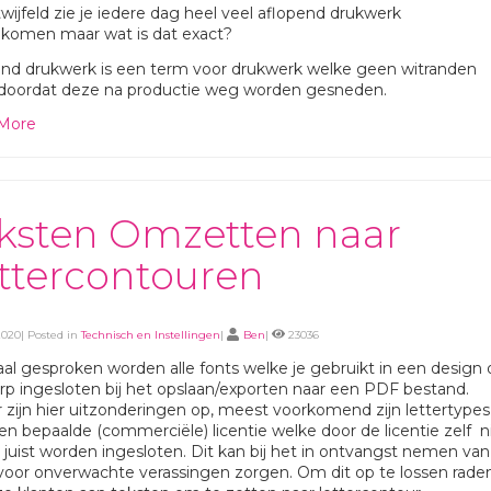
ijfeld zie je iedere dag heel veel aflopend drukwerk
jkomen maar wat is dat exact?
nd drukwerk is een term voor drukwerk welke geen witranden
 doordat deze na productie weg worden gesneden.
More
ksten Omzetten naar
ttercontouren
2020| Posted in
Technisch en Instellingen
|
Ben
|
23036
l gesproken worden alle fonts welke je gebruikt in een design 
p ingesloten bij het opslaan/exporten naar een PDF bestand.
 zijn hier uitzonderingen op, meest voorkomend zijn lettertypes
n bepaalde (commerciële) licentie welke door de licentie zelf n
t juist worden ingesloten. Dit kan bij het in ontvangst nemen van
voor onverwachte verassingen zorgen. Om dit op te lossen rade