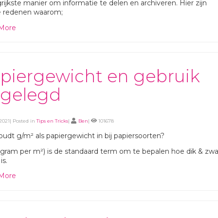
rijkste manier om informatie te delen en archiveren. Hier zijn
e redenen waarom;
More
piergewicht en gebruik
tgelegd
2021| Posted in
Tips en Tricks
|
Ben
|
101678
udt g/m² als papiergewicht in bij papiersoorten?
gram per m²) is de standaard term om te bepalen hoe dik & zwa
is.
More