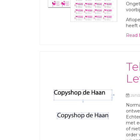
Ongetw
voorbi
Aflope
heeft
Read 
Te
Le
25/11/
Normaa
ontwer
Echter
met ee
of nie
order 