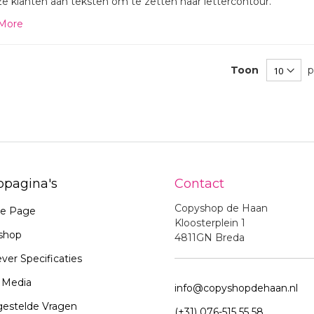
ze klanten aan teksten om te zetten naar lettercontour.
More
Toon
p
pagina's
Contact
Copyshop de Haan
e Page
Kloosterplein 1
shop
4811GN Breda
ver Specificaties
t Media
info@copyshopdehaan.nl
gestelde Vragen
(+31) 076-515 55 58