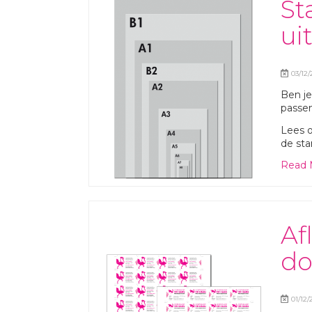
St
ui
03/12/
Ben j
passen
Lees o
de st
Read 
Af
d
01/12/