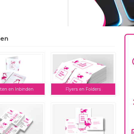
ten
nten en Inbinden
Flyers en Folders