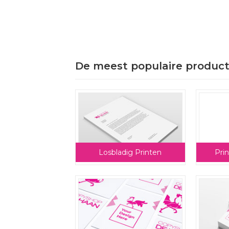
De meest populaire produc
Losbladig Printen
Pri