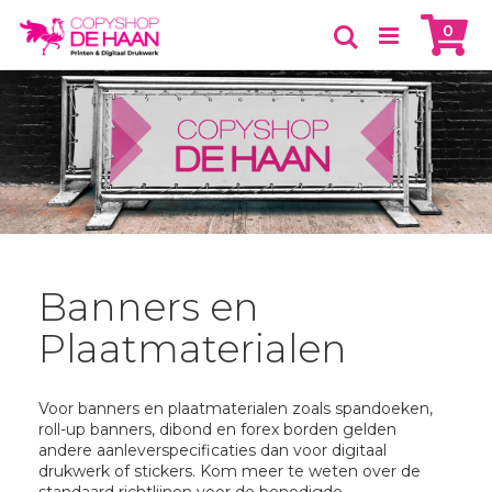
Skip
Ca
item
0
to
Zoeken
Content
Banners en
Plaatmaterialen
Voor banners en plaatmaterialen zoals spandoeken,
roll-up banners, dibond en forex borden gelden
andere aanleverspecificaties dan voor digitaal
drukwerk of stickers. Kom meer te weten over de
standaard richtlijnen voor de benodigde