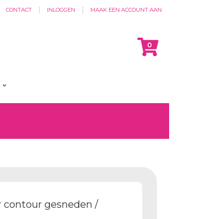
CONTACT
INLOGGEN
MAAK EEN ACCOUNT AAN
Cart
items
0
?
r contour gesneden /