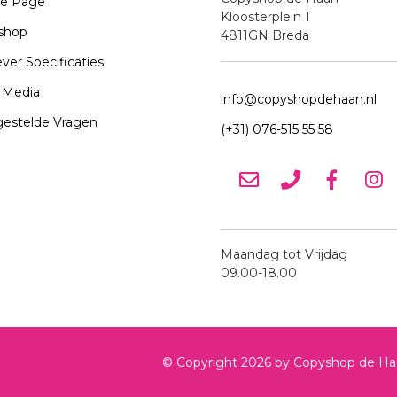
e Page
Kloosterplein 1
shop
4811GN Breda
ver Specificaties
t Media
info@copyshopdehaan.nl
gestelde Vragen
(+31) 076-515 55 58
Maandag tot Vrijdag
09.00-18.00
© Copyright
2026
by Copyshop de Haan