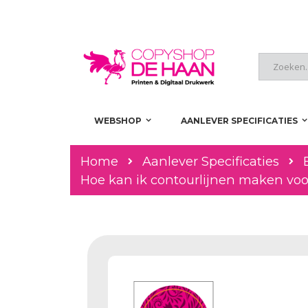
Skip
to
Content
Zoeken
WEBSHOP
AANLEVER SPECIFICATIES
Aanlever Specificaties
Home
Hoe kan ik contourlijnen maken voo