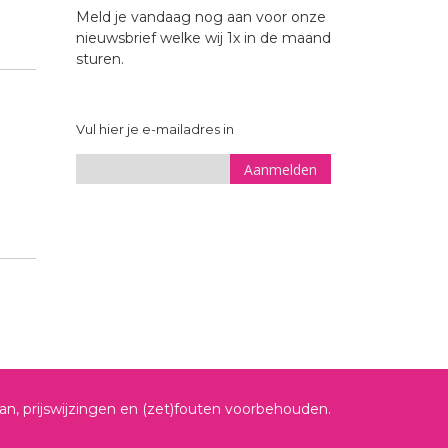
Meld je vandaag nog aan voor onze
nieuwsbrief welke wij 1x in de maand
sturen.
Vul hier je e-mailadres in
Aanmelden
Sign
Up
for
Our
Newsletter:
, prijswijzingen en (zet)fouten voorbehouden.