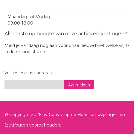
Maandag tot Vrijdag
09.00-18.00
Als eerste op hoogte van onze acties en kortingen?
Meld je vandaag nog aan voor onze nieuwsbrief welke wij 1x
in de maand sturen.
Vul hier je e-mailadres in
Aanmelden
Sign
Up
for
© Copyright
2026
by Copyshop de Haan, prijswijzingen en
Our
Newsletter:
(zet)fouten voorbehouden.