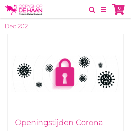
Skip
Ca
item
0
to
Zoeken
Content
Dec 2021
Openingstijden Corona