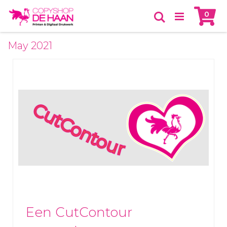
Skip
Ca
item
0
to
Zoeken
Content
May 2021
Een CutContour