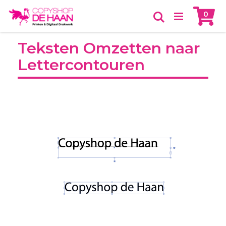
Skip
Ca
item
0
to
Zoeken
Content
Teksten Omzetten naar
Lettercontouren