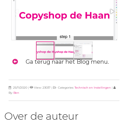
step 1
Ga terug naar het Blog menu.
25/11/2020
|
View: 23037
|
Categories:
Technisch en Instellingen
|
By:
Ben
Over de auteur