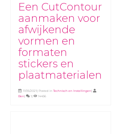
Een CutContour
aanmaken voor
afwijkende
vormen en
formaten
stickers en
plaatmaterialen
11/05/2021| Posted in
Technisch en Instellingen
|
Ben
|
1|
14456