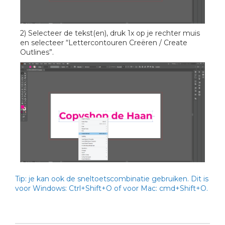
2) Selecteer de tekst(en), druk 1x op je rechter muis
en selecteer “Lettercontouren Creëren / Create
Outlines”.
Tip: je kan ook de sneltoetscombinatie gebruiken. Dit is
voor Windows: Ctrl+Shift+O of voor Mac: cmd+Shift+O.