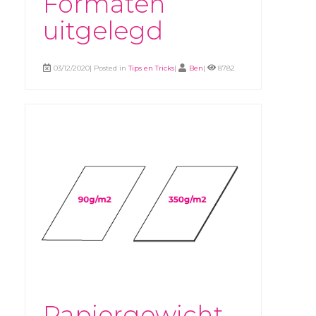
Formaten
uitgelegd
03/12/2020| Posted in
Tips en Tricks
|
Ben
|
8782
Papiergewicht