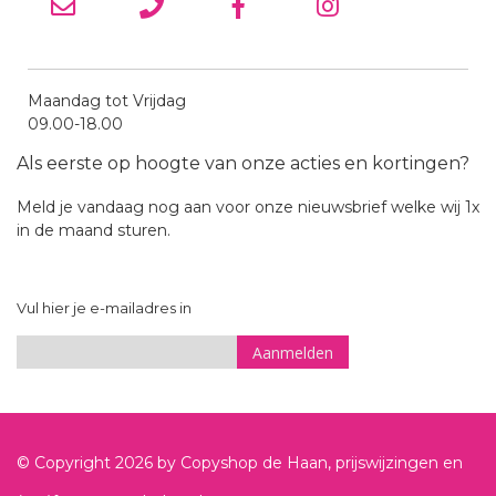
Maandag tot Vrijdag
09.00-18.00
Als eerste op hoogte van onze acties en kortingen?
Meld je vandaag nog aan voor onze nieuwsbrief welke wij 1x
in de maand sturen.
Vul hier je e-mailadres in
Aanmelden
Sign
Up
for
© Copyright
2026
by Copyshop de Haan, prijswijzingen en
Our
Newsletter: