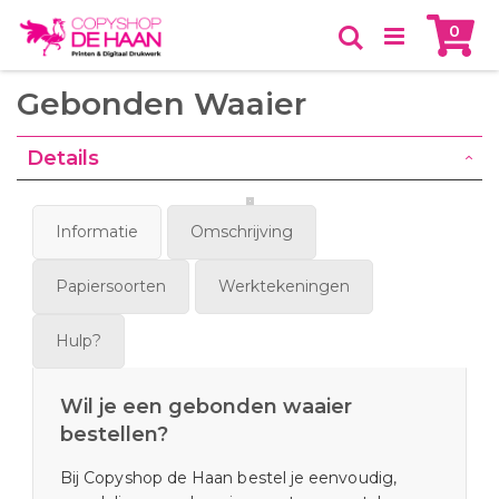
Skip
Ca
item
0
to
Zoeken
Content
Gebonden Waaier
Details
Informatie
Omschrijving
Papiersoorten
Werktekeningen
Hulp?
Wil je een gebonden waaier
bestellen?
Bij Copyshop de Haan bestel je eenvoudig,