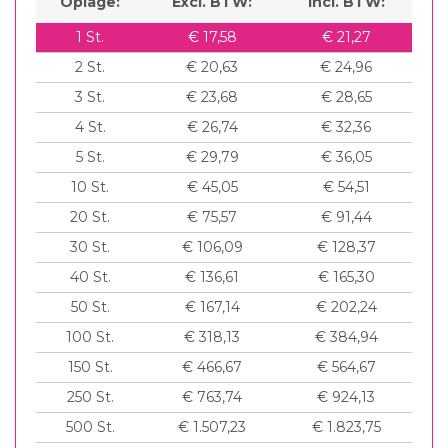
Oplage:
Excl. BTW:
Incl. BTW:
1
St.
€ 17,58
€ 21,27
2
St.
€ 20,63
€ 24,96
3
St.
€ 23,68
€ 28,65
4
St.
€ 26,74
€ 32,36
5
St.
€ 29,79
€ 36,05
10
St.
€ 45,05
€ 54,51
20
St.
€ 75,57
€ 91,44
30
St.
€ 106,09
€ 128,37
40
St.
€ 136,61
€ 165,30
50
St.
€ 167,14
€ 202,24
100
St.
€ 318,13
€ 384,94
150
St.
€ 466,67
€ 564,67
250
St.
€ 763,74
€ 924,13
500
St.
€ 1.507,23
€ 1.823,75