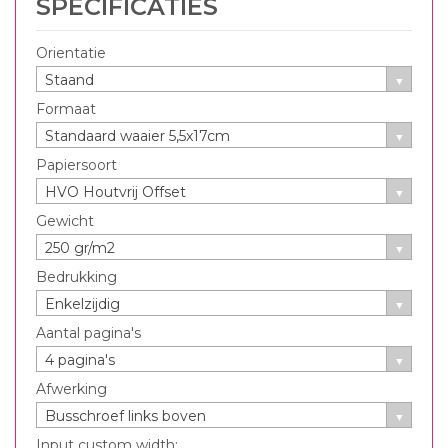
SPECIFICATIES
Orientatie
Staand
Formaat
Standaard waaier 5,5x17cm
Papiersoort
HVO Houtvrij Offset
Gewicht
250 gr/m2
Bedrukking
Enkelzijdig
Aantal pagina's
4 pagina's
Afwerking
Busschroef links boven
Input custom width: