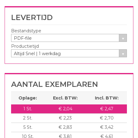
LEVERTIJD
Bestandstype
PDF-file
Productietijd
Altijd Snel | 1 werkdag
AANTAL EXEMPLAREN
Oplage:
Excl. BTW:
Incl. BTW:
1
St.
€ 2,04
€ 2,47
2
St.
€ 2,23
€ 2,70
5
St.
€ 2,83
€ 3,42
10
St.
€ 3,81
€ 4,61