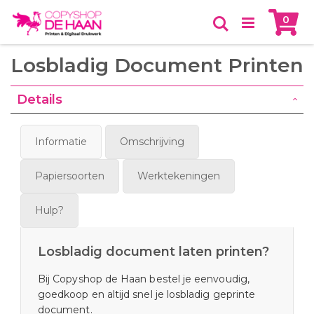
Skip
Ca
0
to
Zoeken
Content
Losbladig Document Printen
Details
Informatie
Omschrijving
Papiersoorten
Werktekeningen
Hulp?
Losbladig document laten printen?
Bij Copyshop de Haan bestel je eenvoudig,
goedkoop en altijd snel je losbladig geprinte
document.