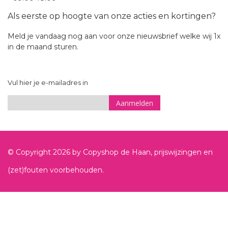
Als eerste op hoogte van onze acties en kortingen?
Meld je vandaag nog aan voor onze nieuwsbrief welke wij 1x
in de maand sturen.
Vul hier je e-mailadres in
Aanmelden
Sign
Up
for
© Copyright
2026
by Copyshop de Haan, prijswijzingen en
Our
Newsletter:
(zet)fouten voorbehouden.