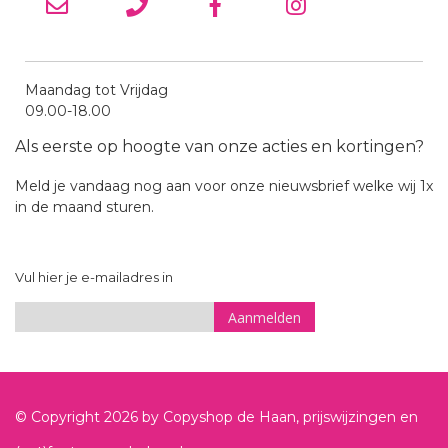
Maandag tot Vrijdag
09.00-18.00
Als eerste op hoogte van onze acties en kortingen?
Meld je vandaag nog aan voor onze nieuwsbrief welke wij 1x
in de maand sturen.
Vul hier je e-mailadres in
Aanmelden
Sign
Up
for
© Copyright
2026
by Copyshop de Haan, prijswijzingen en
Our
Newsletter: